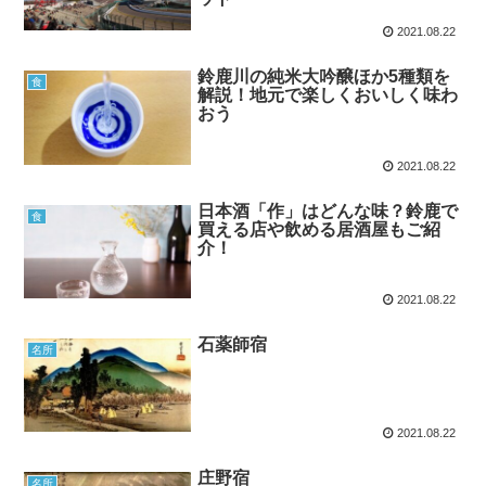
2021.08.22
鈴鹿川の純米大吟醸ほか5種類を
食
解説！地元で楽しくおいしく味わ
おう
2021.08.22
日本酒「作」はどんな味？鈴鹿で
食
買える店や飲める居酒屋もご紹
介！
2021.08.22
石薬師宿
名所
2021.08.22
庄野宿
名所