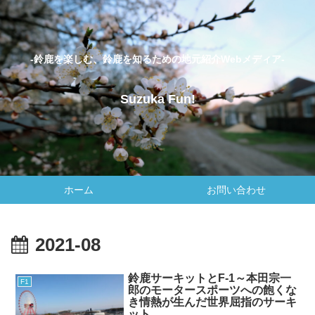
-鈴鹿を楽しむ、鈴鹿を知るための地元紹介Webメディア-
Suzuka Fun!
ホーム
お問い合わせ
2021-08
鈴鹿サーキットとF-1～本田宗一
F1
郎のモータースポーツへの飽くな
き情熱が生んだ世界屈指のサーキ
ット